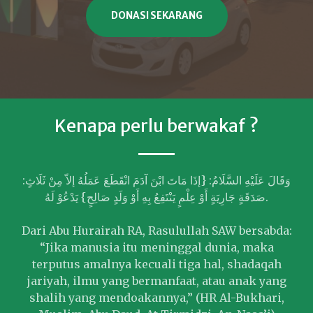
DONASI SEKARANG
Kenapa perlu berwakaf ?
وَقَالَ عَلَيْهِ السَّلَامُ: {إذَا مَاتَ ابْنَ آدَمَ انْقَطَعَ عَمَلُهُ إلاّ مِنْ ثَلَاثٍ:
صَدَقَةٍ جَارِيَةٍ أَوْ عِلْمٍ يَنْتَفِعُ بِهِ أَوْ وَلَدٍ صَالِحٍ} يَدْعُوْ لَهُ.
Dari Abu Hurairah RA, Rasulullah SAW bersabda:
“Jika manusia itu meninggal dunia, maka
terputus amalnya kecuali tiga hal, shadaqah
jariyah, ilmu yang bermanfaat, atau anak yang
shalih yang mendoakannya,” (HR Al-Bukhari,