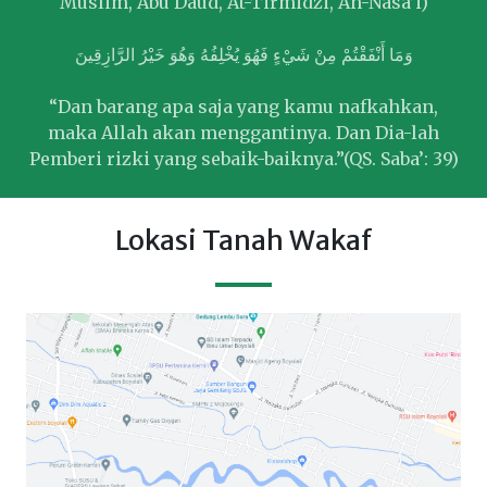
Muslim, Abu Daud, At-Tirmidzi, An-Nasa’i)
وَمَا أَنْفَقْتُمْ مِنْ شَيْءٍ فَهُوَ يُخْلِفُهُ وَهُوَ خَيْرُ الرَّازِقِينَ
“Dan barang apa saja yang kamu nafkahkan,
maka Allah akan menggantinya. Dan Dia-lah
Pemberi rizki yang sebaik-baiknya.”(QS. Saba’: 39)
Lokasi Tanah Wakaf