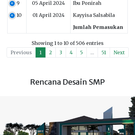
9
05 April 2024
Ibu Ponirah
10
01 April 2024
Kayyisa Salsabila
Jumlah Pemasukan
Showing 1 to 10 of 506 entries
Previous
1
2
3
4
5
…
51
Next
Rencana Desain SMP